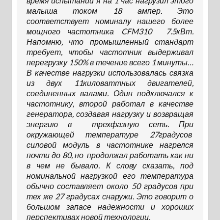
время испытаний я на 1 час нагрузил этого
малыша током 18 ампер. Это
соответствует номиналу нашего более
мощного частотника CFM310 7.5кВт.
Напомню, что промышленный стандарт
требует, чтобы частотник выдерживал
перегрузку 150% в течение всего 1 минуты…
В качестве нагрузки использовалась связка
из двух 11киловаттных двигателей,
соединенных валами. Один подключался к
частотнику, второй работал в качестве
генератора, создавая нагрузку и возвращая
энергию в трехфазную сеть. При
окружающей температуре 27градусов
силовой модуль в частотнике нагрелся
почти до 80, но продолжал работать как ни
в чем не бывало. К слову сказать, под
номинальной нагрузкой его температура
обычно составляет около 50 градусов при
тех же 27 градусах снаружи. Это говорит о
большом запасе надежности и хороших
перспективах новой технологии.