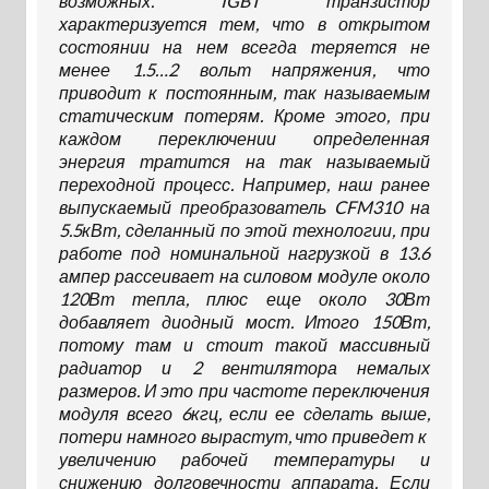
возможных. IGBT транзистор
характеризуется тем, что в открытом
состоянии на нем всегда теряется не
менее 1.5…2 вольт напряжения, что
приводит к постоянным, так называемым
статическим потерям. Кроме этого, при
каждом переключении определенная
энергия тратится на так называемый
переходной процесс. Например, наш ранее
выпускаемый преобразователь CFM310 на
5.5кВт, сделанный по этой технологии, при
работе под номинальной нагрузкой в 13.6
ампер рассеивает на силовом модуле около
120Вт тепла, плюс еще около 30Вт
добавляет диодный мост. Итого 150Вт,
потому там и стоит такой массивный
радиатор и 2 вентилятора немалых
размеров. И это при частоте переключения
модуля всего 6кгц, если ее сделать выше,
потери намного вырастут, что приведет к
увеличению рабочей температуры и
снижению долговечности аппарата. Если