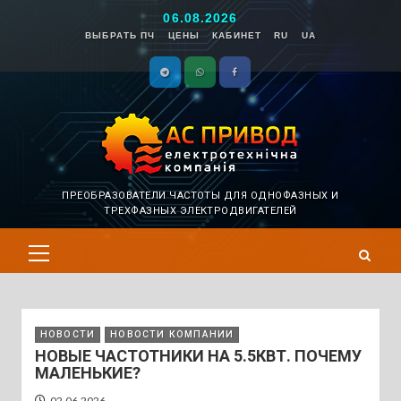
Перейти
06.08.2026
к
ВЫБРАТЬ ПЧ
ЦЕНЫ
КАБИНЕТ
RU
UA
содержимому
TELEGRAMM
WHATSAPP
FACEBOOK
ПРЕОБРАЗОВАТЕЛИ ЧАСТОТЫ ДЛЯ ОДНОФАЗНЫХ И
ТРЕХФАЗНЫХ ЭЛЕКТРОДВИГАТЕЛЕЙ
Основное
меню
НОВОСТИ
НОВОСТИ КОМПАНИИ
НОВЫЕ ЧАСТОТНИКИ НА 5.5КВТ. ПОЧЕМУ
МАЛЕНЬКИЕ?
02.06.2026