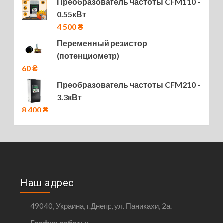
Преобразователь частоты CFM110 -
0.55кВт
4 500
₴
Переменный резистор
(потенциометр)
60
₴
Преобразователь частоты CFM210 -
3.3кВт
8 400
₴
Наш адрес
49040, Украина, г.Днепр, ул. Паникахи, 2а.
График работы: