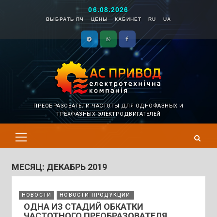
Перейти
06.08.2026
к
ВЫБРАТЬ ПЧ
ЦЕНЫ
КАБИНЕТ
RU
UA
содержимому
TELEGRAMM
WHATSAPP
FACEBOOK
ПРЕОБРАЗОВАТЕЛИ ЧАСТОТЫ ДЛЯ ОДНОФАЗНЫХ И
ТРЕХФАЗНЫХ ЭЛЕКТРОДВИГАТЕЛЕЙ
Основное
меню
МЕСЯЦ:
ДЕКАБРЬ 2019
НОВОСТИ
НОВОСТИ ПРОДУКЦИИ
ОДНА ИЗ СТАДИЙ ОБКАТКИ
ЧАСТОТНОГО ПРЕОБРАЗОВАТЕЛЯ.